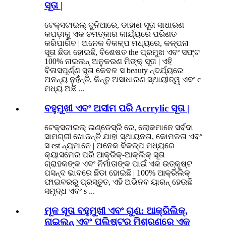
ସୂତା |
ଟେକ୍ସଟାଇଲ୍ ଦୁନିଆରେ, ଡାହାଣ ସୂତା ସାଧାରଣ
କପଡ଼ାକୁ ଏକ ଚମତ୍କାର କାର୍ଯ୍ୟରେ ପରିଣତ
କରିପାରିବ | ଅନେକ ବିକଳ୍ପ ମଧ୍ୟରେ, କଳ୍ପନା
ସୂତା ଛିଡା ହୋଇଛି, ବିଶେଷତ the ପ୍ରମୁଖ ଏବଂ ସଫ୍ଟ
100% ନାଇଲନ୍ ଅନୁକରଣ ମିଙ୍କ୍ ସୂତା | ଏହି
ବିଳାସପୂର୍ଣ୍ଣ ସୂତା କେବଳ ସ beauty ନ୍ଦର୍ଯ୍ୟରେ
ଅନନ୍ୟ ନୁହଁନ୍ତି, କିନ୍ତୁ ଅସାଧାରଣ ସ୍ଥାୟୀତ୍ୱ ଏବଂ c
ମଧ୍ୟ ଅଛି ...
ବହୁମୁଖୀ ଏବଂ ଅସୀମ ପରି Acrrylic ସୂତା |
ଟେକ୍ସଟାଇଲ୍ ଇଣ୍ଡେସ୍ରି ରେ, ଲୋକମାନେ ସର୍ବଦା
ସାମଗ୍ରୀ ଖୋଜନ୍ତି ଯାହା ସ୍ଥାୟନତା, କୋମଳତା ଏବଂ
ସ est ନ୍ୟମାନେ | ଅନେକ ବିକଳ୍ପ ମଧ୍ୟରେ
କ୍ୟାସମେର ପରି ଆକ୍ରିକ୍-ଆକ୍ଲିକ୍ ସୂତା
ଗ୍ରାହକଙ୍କ ଏବଂ ନିର୍ମାତାଙ୍କ ପାଇଁ ଏକ ଉତ୍କୃଷ୍ଟ
ପସନ୍ଦ ଭାବରେ ଛିଡା ହୋଇଛି | 100% ଆକ୍ରିଲିକ୍
ଫାଇବରରୁ ପ୍ରସ୍ତୁତ, ଏହି ଅଭିନବ ୟାରନ୍ ହେଉଛି
ସମୃଦ୍ଧ ଏବଂ s ...
ମୂଳ ସୂତା ବହୁମୁଖୀ ଏବଂ ଗୁଣ: ଆକ୍ରିଲିକ୍,
ନାଇଲନ୍ ଏବଂ ପଲିଷ୍ଟର ମିଶ୍ରଣରେ ଏକ