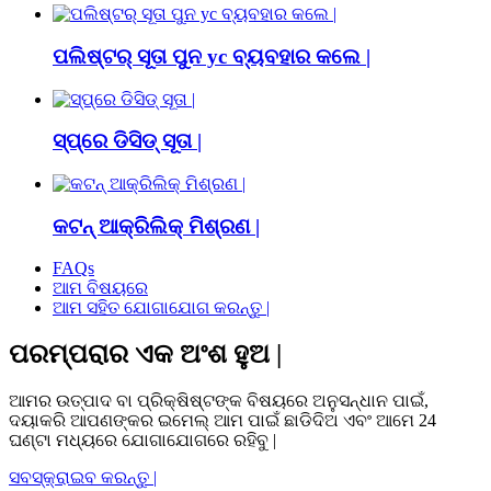
ପଲିଷ୍ଟର୍ ସୂତା ପୁନ yc ବ୍ୟବହାର କଲେ |
ସ୍ପ୍ରେ ଡିସିଡ୍ ସୂତା |
କଟନ୍ ଆକ୍ରିଲିକ୍ ମିଶ୍ରଣ |
FAQs
ଆମ ବିଷୟରେ
ଆମ ସହିତ ଯୋଗାଯୋଗ କରନ୍ତୁ |
ପରମ୍ପରାର ଏକ ଅଂଶ ହୁଅ |
ଆମର ଉତ୍ପାଦ ବା ପ୍ରିକ୍ଷିଷ୍ଟଙ୍କ ବିଷୟରେ ଅନୁସନ୍ଧାନ ପାଇଁ,
ଦୟାକରି ଆପଣଙ୍କର ଇମେଲ୍ ଆମ ପାଇଁ ଛାଡିଦିଅ ଏବଂ ଆମେ 24
ଘଣ୍ଟା ମଧ୍ୟରେ ଯୋଗାଯୋଗରେ ରହିବୁ |
ସବସ୍କ୍ରାଇବ କରନ୍ତୁ |