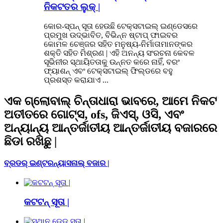
ନିକଟତର ଲୁକ୍ |
କୋର-ସ୍ପନ୍ ସୂତା ହେଉଛି ଟେକ୍ସଟାଇଲ୍ ଇଣ୍ଡେସରେ
ପ୍ରମୁଖ ଉଦ୍ଭାବିତ, ବିଭିନ୍ନ ଷ୍ଟାପ୍ ଫାଇବର
କୋମଳ ଚେଞ୍ଜର ସହିତ ମନୁଷ୍ୟ-ନିର୍ମାତାମାନଙ୍କର
ଶକ୍ତି ସହିତ ମିଶ୍ରଣ | ଏହି ଅନନ୍ୟ ସଂରଚନା କେବଳ
ସୂଭିନୀର ସ୍ଥାୟିତତାକୁ ଉନ୍ନତ କରେ ନାହିଁ, ବରଂ
ଫ୍ୟାଶନ୍ ଏବଂ ଟେକ୍ସଟାଇଲ୍ ଫିଲ୍ଡରେ ବହୁ
ପ୍ରଶସ୍ତ କରାଯାଏ ...
ଏକ ଗ୍ଲୋବାଲ୍ ଚିନ୍ତାଧାରା ଭାବରେ, ଆମେ ନିକଟ
ଅତୀତରେ ଗୋଟ୍ସ, ofs, ଜିଏସ୍, ଓସି, ଏବଂ
ଅନ୍ୟାନ୍ୟ ଆନ୍ତର୍ଜାତୀୟ ଆନ୍ତର୍ଜାତୀୟ ବଜାରରେ
ଛିଡା ରଖିଛୁ |
ବ୍ରଡର୍ ଇଣ୍ଟରନ୍ୟାସନାଲ୍ ବଜାର |
କଟଟନ୍ ସୂତା |