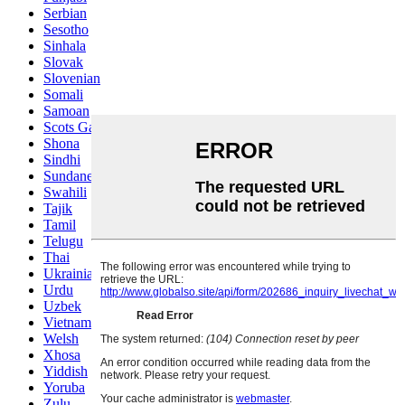
Serbian
Sesotho
Sinhala
Slovak
Slovenian
Somali
Samoan
Scots Gaelic
Shona
Sindhi
Sundanese
Swahili
Tajik
Tamil
Telugu
Thai
Ukrainian
Urdu
Uzbek
Vietnamese
Welsh
Xhosa
Yiddish
Yoruba
Zulu