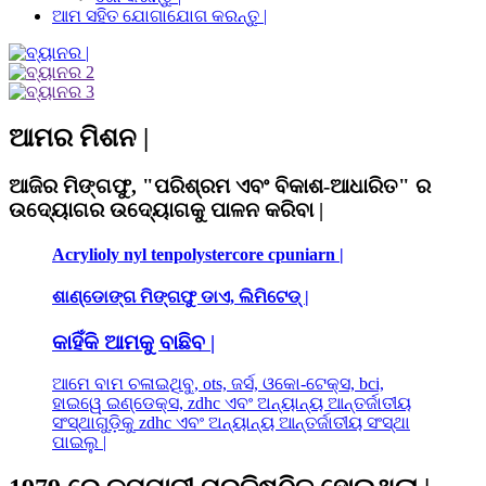
ଆମ ସହିତ ଯୋଗାଯୋଗ କରନ୍ତୁ |
ଆମର ମିଶନ |
ଆଜିର ମିଙ୍ଗଫୁ, "ପରିଶ୍ରମ ଏବଂ ବିକାଶ-ଆଧାରିତ" ର
ଉଦ୍ୟୋଗର ଉଦ୍ୟୋଗକୁ ପାଳନ କରିବା |
Acrylioly nyl tenpolystercore cpuniarn |
ଶାଣ୍ଡୋଙ୍ଗ ମିଙ୍ଗଫୁ ଡାଏ, ଲିମିଟେଡ୍ |
କାହିଁକି ଆମକୁ ବାଛିବ |
ଆମେ ବାମ ଚଳାଇଥିବୁ, ots, ଜର୍ସ, ଓକୋ-ଟେକ୍ସ, bci,
ହାଇୱେ ଇଣ୍ଡେକ୍ସ, zdhc ଏବଂ ଅନ୍ୟାନ୍ୟ ଆନ୍ତର୍ଜାତୀୟ
ସଂସ୍ଥାଗୁଡ଼ିକୁ zdhc ଏବଂ ଅନ୍ୟାନ୍ୟ ଆନ୍ତର୍ଜାତୀୟ ସଂସ୍ଥା
ପାଇଲୁ |