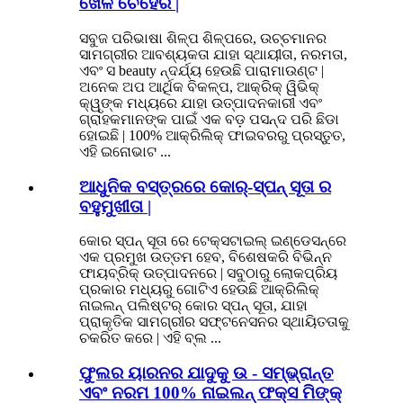
ଖେଳ ଚେହେର |
ସବୁଜ ପରିଭାଷା ଶିଳ୍ପ ଶିଳ୍ପରେ, ଉଚ୍ଚମାନର
ସାମଗ୍ରୀର ଆବଶ୍ୟକତା ଯାହା ସ୍ଥାୟୀତା, ନରମତା,
ଏବଂ ସ beauty ନ୍ଦର୍ଯ୍ୟ ହେଉଛି ପାରାମାଉଣ୍ଟ |
ଅନେକ ଅପ ଆର୍ଥିକ ବିକଳ୍ପ, ଆକ୍ରିକ୍ ୱିଭିକ୍
କ୍ୱୃଙ୍କ ମଧ୍ୟରେ ଯାହା ଉତ୍ପାଦନକାରୀ ଏବଂ
ଗ୍ରାହକମାନଙ୍କ ପାଇଁ ଏକ ବଡ଼ ପସନ୍ଦ ପରି ଛିଡା
ହୋଇଛି | 100% ଆକ୍ରିଲିକ୍ ଫାଇବରରୁ ପ୍ରସ୍ତୁତ,
ଏହି ଇନୋଭାଟ ...
ଆଧୁନିକ ବସ୍ତ୍ରରେ କୋର୍-ସ୍ପନ୍ ସୂତା ର
ବହୁମୁଖୀତା |
କୋର ସ୍ପନ୍ ସୂତା ରେ ଟେକ୍ସଟାଇଲ୍ ଇଣ୍ଡେସନ୍ରେ
ଏକ ପ୍ରମୁଖ ଉତ୍ତମ ହେବ, ବିଶେଷକରି ବିଭିନ୍ନ
ଫାୟବ୍ରିକ୍ ଉତ୍ପାଦନରେ | ସବୁଠାରୁ ଲୋକପ୍ରିୟ
ପ୍ରକାର ମଧ୍ୟରୁ ଗୋଟିଏ ହେଉଛି ଆକ୍ରିଲିକ୍
ନାଇଲନ୍ ପଲିଷ୍ଟର୍ କୋର ସ୍ପନ୍ ସୂତା, ଯାହା
ପ୍ରାକୃତିକ ସାମଗ୍ରୀର ସଫ୍ଟନେସନର ସ୍ଥାୟିତତାକୁ
ଚକରିତ କରେ | ଏହି ବ୍ଲ ...
ଫୁଲର ୟାରନର ଯାଦୁକୁ ଉ - ସମ୍ଭ୍ରାନ୍ତ
ଏବଂ ନରମ 100% ନାଇଲନ୍ ଫକ୍ସ ମିଙ୍କ୍