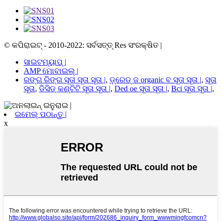
© କପିରାଇଟ୍ - 2010-2022: ସର୍ବସତ୍ତ୍ Res ସଂରକ୍ଷିତ |
ସାଇଟମ୍ୟାପ୍ |
AMP ମୋବାଇଲ୍ |
ରଙ୍ଗ ରିଙ୍ଗ ସୂତା ସୂତା ସୂତା |
,
ଡ଼୍ରେଡ୍ ଜ organic ବ ସୂତା ସୂତା |
,
ସୂତା
ସୂତା
,
ଡିସିଡ୍ କଣ୍ଟିଟି ସୂତା ସୂତା |
,
Ded oe ସୂତା ସୂତା |
,
Bci ସୂତା ସୂତା |
,
ଇମେଲ୍ ପଠାନ୍ତୁ |
x