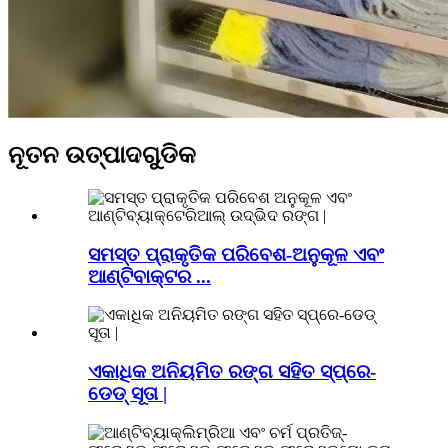
ନୂତନ ଉତ୍ପାଦଗୁଡିକ
ସମସ୍ତ ପ୍ରାକୃତିକ ପରିବେଶ-ଅନୁକୂଳ ଏବଂ
ଆଣ୍ଟିବାକ୍ଟର ...
ଏକାଧିକ ଅନିୟମିତ ରଙ୍ଗ ସହିତ ସ୍ପ୍ରେ-
ଡେଡ୍ ସୂତା |