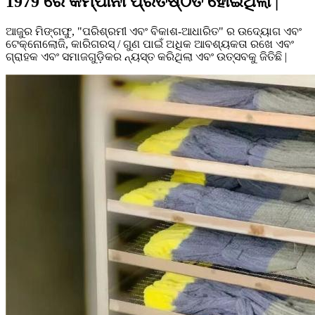
1979 ରେ କମ୍ପାନୀ ପ୍ରତିଷ୍ଠିତ ହୋଇଥିଲା |
ଆଜୁର ମିଙ୍ଗଫୁ, "ପରିଶ୍ରମୀ ଏବଂ ବିକାଶ-ଆଧାରିତ" ର ଉଦ୍ୟୋଗ ଏବଂ
ଟେକ୍ନୋଲୋଜି, କାରିଗରସ୍ / ଗୁଣ ପାଇଁ ଅଧିକ ଆବଶ୍ୟକତା ରଖେ ଏବଂ
ଗ୍ରାହକ ଏବଂ ସମାଜଗୁଡ଼ିକର ନ୍ୟସ୍ତ କରିଥିଲା ​​ଏବଂ ଉତ୍ସବକୁ ଜିତିଛି |