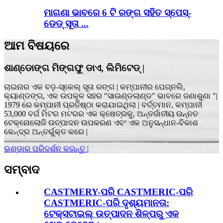
ମାଗଣା ଭାବରେ 6 ଟି ରଙ୍ଗ ସହିତ ସ୍ପେସ୍-
ଡେଡ୍ ସୂତା ...
ଆମ ବିଷୟରେ
ଶାଣ୍ଡୋଙ୍ଗ ମିଙ୍ଗଫୁ ଡାଏ, ଲିମିଟେଡ୍ |
ଚାଇନାର ଏକ ବଡ଼-ସ୍କେଲ୍ ସୂତା ରଙ୍ଗ | କମ୍ପାନୀର ପେଗ୍ନଲି,
କ୍ୟାଣ୍ଡଙ୍ଗ, ଏକ ଉପକୂଳ ସହର "ସାଉଣ୍ଡଲାଣ୍ଡ" ଭାବରେ ଜଣାଶୁଣା "|
1979 ରେ କମ୍ପାନୀ ପ୍ରତିଷ୍ଠା କରାଯାଇଥିଲା | ବର୍ତ୍ତମାନ, କମ୍ପାନୀ
53,000 ବର୍ଗ ମିଟର ମଟରର ଏକ କ୍ଷେତ୍ରକୁ, ଅନ୍ତର୍ଜାତୀୟ ଉନ୍ନତ
ଟେକ୍ନୋଲୋଜି ଉତ୍ପାଦନ ଉପକରଣ ଏବଂ ଏକ ଅନୁସନ୍ଧାନ-ବିକାଶ
କେନ୍ଦ୍ର ଅନ୍ତର୍ଭୁକ୍ତ କରେ |
ଭଣ୍ଡାର ପରିଦର୍ଶନ କରନ୍ତୁ |
ସମ୍ବାଦ
CASTMERY-ପରି CASTMERIC-ପରି
CASTMERIC-ପରି ଦୃଶ୍ୟମାନତା:
ଟେକ୍ସଟାଇଲ୍ ଉତ୍ପାଦନ ଶିଳ୍ପରୁ ଏକ