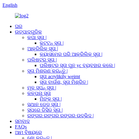
English
ଘର
ଉତ୍ପାଦଗୁଡିକ
କପା ସୂତା |
କଟଟନ୍ ସୂତା |
ଆକ୍ରିଲିକ୍ ସୂତା |
କ୍ୟାସମେର ପରି ଆକ୍ରିଲିକ୍ ସୂତା |
ପଲିଷ୍ଟର ସୂତା |
ପଲିଷ୍ଟର୍ ସୂତା ପୁନ yc ବ୍ୟବହାର କଲେ |
ସୂତା ମିଶ୍ରଣ କରନ୍ତୁ |
ସୂତା acrylikily weirnt
ସୂତା ବାଉଁଶ, ସୂତା ମିଶ୍ରିତ |
ମୂଳ ସ୍ପନ୍ ସୂତା |
କଳ୍ପନା ସୂତା
ମିଙ୍କ୍ ସୂତା |
ସ୍ଥାନ ଡେଡ୍ ସୂତା |
ସ୍ପ୍ରେ ଡିସିଡ୍ ସୂତା |
ରଙ୍ଗର ରଙ୍ଗର ରଙ୍ଗର ଉଦ୍ଭିଦ |
ସମ୍ବାଦ
FAQs
ଆମ ବିଷୟରେ
ଶୋ କରନ୍ତୁ |