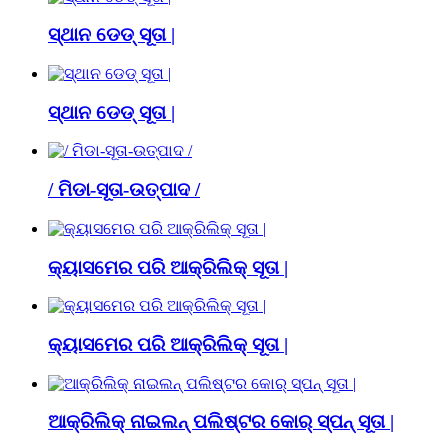
ସ୍ଥାନ ଡେଡ୍ ସୂତା |
ସ୍ଥାନ ଡେଡ୍ ସୂତା |
/ ମିଡା-ସୂତା-ଉତ୍ପାଦ /
କ୍ୟାସମେର ପରି ଆକ୍ରିଲିକ୍ ସୂତା |
କ୍ୟାସମେର ପରି ଆକ୍ରିଲିକ୍ ସୂତା |
ଆକ୍ରିଲିକ୍ ନାଇଲନ୍ ପଲିଷ୍ଟର କୋର୍ ସ୍ପନ୍ ସୂତା |